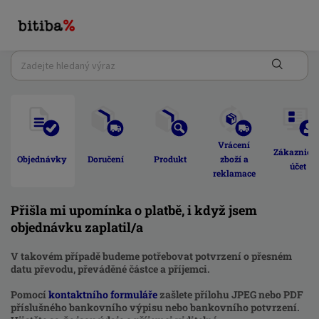
Vrácení 
Zákaznick
Objednávky 
Doručení 
Produkt 
zboží a 
účet 
reklamace 
Přišla mi upomínka o platbě, i když jsem
objednávku zaplatil/a
V takovém případě budeme potřebovat potvrzení o přesném
datu převodu, převáděné částce a příjemci.
Pomocí
kontaktního formuláře
zašlete přílohu JPEG nebo PDF
příslušného bankovního výpisu nebo bankovního potvrzení.