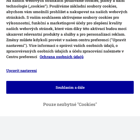
Na našich webových stránkách používáme cookies, pixely a další
technologie („cookies“). Používáme základní soubory cookies,
abychom vám umožnili prohlížet a nakupovat na našich webových
stránkách. S vaším souhlasem aktivujeme soubory cookies pro
výkonnostní, funkční a marketingové účely pro zlepšení kvality
našich webových stránek, které vám díky této aktivaci budou moci
ukazovat relevantní produkty a služby a pro personalizaci reklam.
Změny můžete kdykoli provést v našem centru preferencí ("Upravit
nastavení"). Více informací o správci vašich osobních údajů, o
zpracovávaných osobních údajích a účelu zpracování naleznete v
Centru preferencí
Ochrana osobních údajů
Upravit nastavení
Způsoby platby
Souhlasím a dále
Pouze nezbytné "Cookies"
Platba převodem
Dobírka
Způsoby dopravy