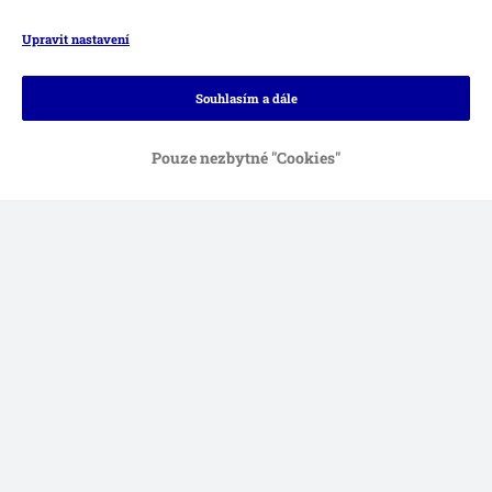
Upravit nastavení
Souhlasím a dále
Pouze nezbytné "Cookies"
Způsoby platby
Platba převodem
Dobírka